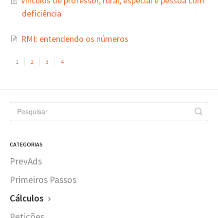
Vínculos de professor, rural, especial e pessoa com
deficiência
RMI: entendendo os números
1
2
3
4
CATEGORIAS
PrevAds
Primeiros Passos
Cálculos
Petições