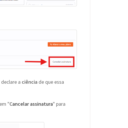
 declare a
ciência
de que essa
 em "
C
ancelar assinatura
" para