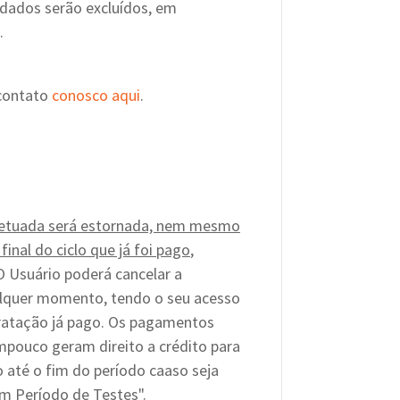
 dados serão excluídos, em
.
 contato
conosco aqui
.
fetuada será estornada, nem mesmo
 final do ciclo que já foi pago
,
O Usuário poderá cancelar a
ualquer momento, tendo o seu acesso
tratação já pago. Os pagamentos
mpouco geram direito a crédito para
 até o fim do período caaso seja
m Período de Testes".