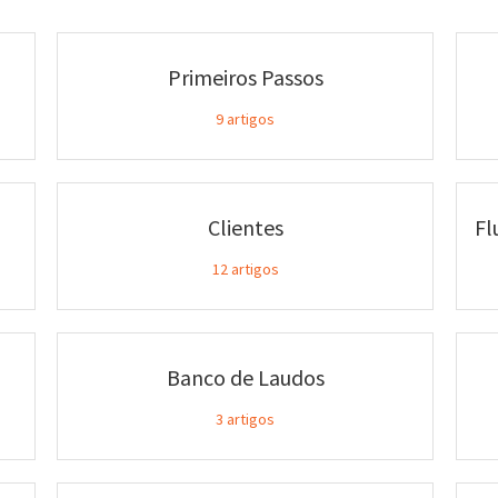
Primeiros Passos
9
artigos
Clientes
Fl
12
artigos
Banco de Laudos
3
artigos