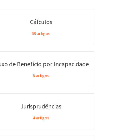
Cálculos
69
artigos
uxo de Benefício por Incapacidade
8
artigos
Jurisprudências
4
artigos