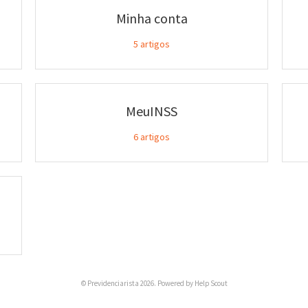
Minha conta
5
artigos
MeuINSS
6
artigos
©
Previdenciarista
2026.
Powered by
Help Scout