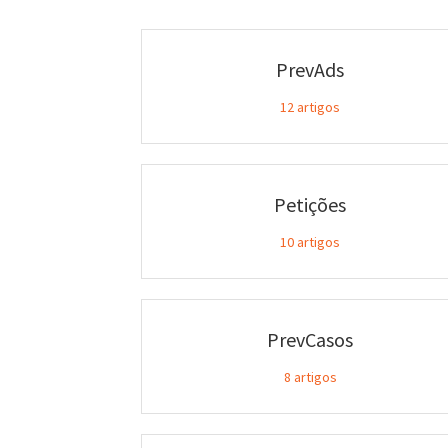
PrevAds
12
artigos
Petições
10
artigos
PrevCasos
8
artigos