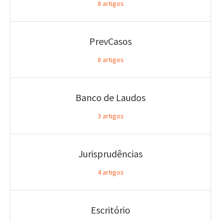
8
artigos
PrevCasos
8
artigos
Banco de Laudos
3
artigos
Jurisprudências
4
artigos
Escritório