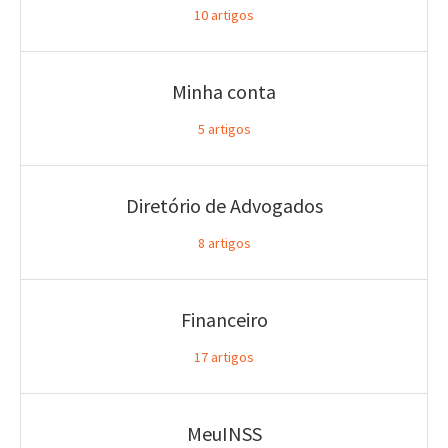
10
artigos
Minha conta
5
artigos
Diretório de Advogados
8
artigos
Financeiro
17
artigos
MeuINSS