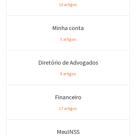
10
artigos
Minha conta
5
artigos
Diretório de Advogados
8
artigos
Financeiro
17
artigos
MeuINSS