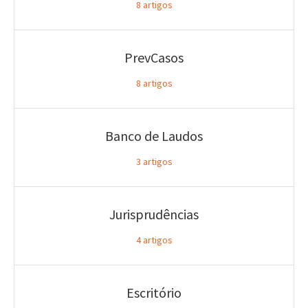
8
artigos
PrevCasos
8
artigos
Banco de Laudos
3
artigos
Jurisprudências
4
artigos
Escritório