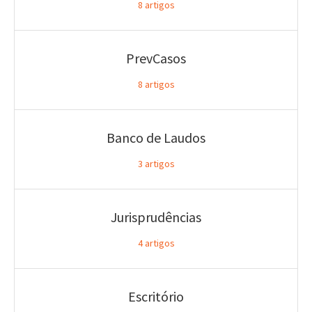
8
artigos
PrevCasos
8
artigos
Banco de Laudos
3
artigos
Jurisprudências
4
artigos
Escritório