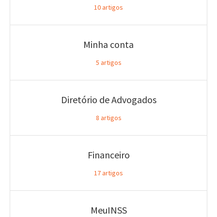
10
artigos
Minha conta
5
artigos
Diretório de Advogados
8
artigos
Financeiro
17
artigos
MeuINSS