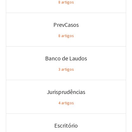
8
artigos
PrevCasos
8
artigos
Banco de Laudos
3
artigos
Jurisprudências
4
artigos
Escritório