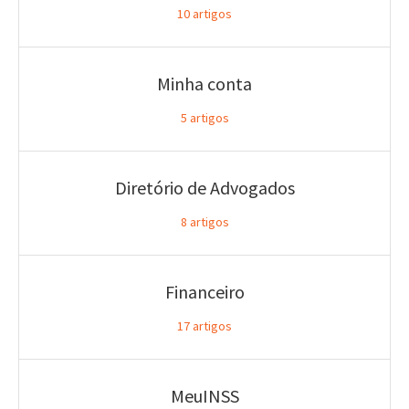
10
artigos
Minha conta
5
artigos
Diretório de Advogados
8
artigos
Financeiro
17
artigos
MeuINSS